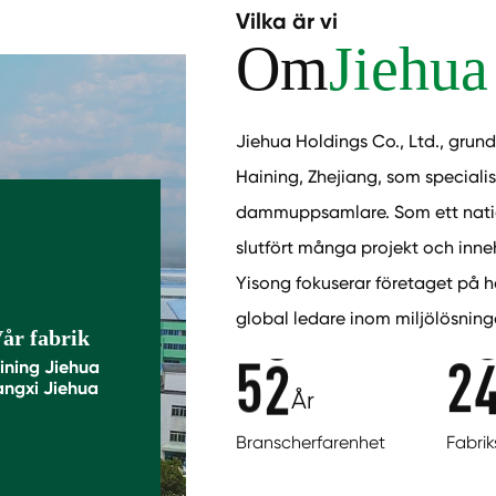
Vilka är vi
Om
Jiehua
Jiehua Holdings Co., Ltd., grunda
Haining, Zhejiang, som specialis
dammuppsamlare. Som ett nation
slutfört många projekt och inne
Yisong fokuserar företaget på hå
global ledare inom miljölösning
år fabrik
5
2
2
ining Jiehua
angxi Jiehua
År
Branscherfarenhet
Fabri