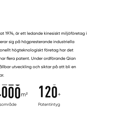
t 1974, är ett ledande kinesiskt miljöföretag i
erar sig på högpresterande industriella
ellt högteknologiskt företag har det
har flera patent. Under ordförande Qian
llbar utveckling och siktar på att bli en
ar.
4
0
0
0
1
2
0
m²
+
ksområde
Patentintyg