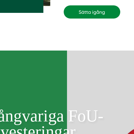
Sätta igång
ångvariga FoU-
nvesteringar