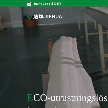
Equity Code :832537
E
CO-utrustningslö