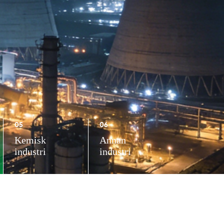
05
06
Kemisk
Annan
industri
industri