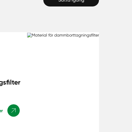
sfilter
er
