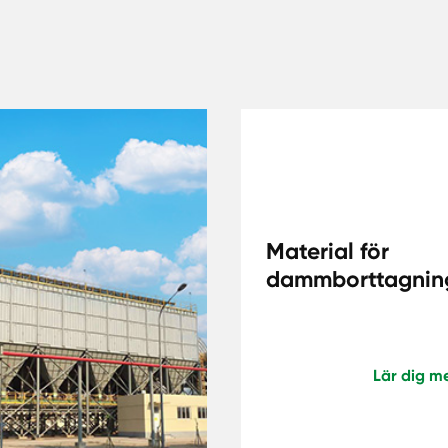
g
Material för
dammborttagning
Lär dig m