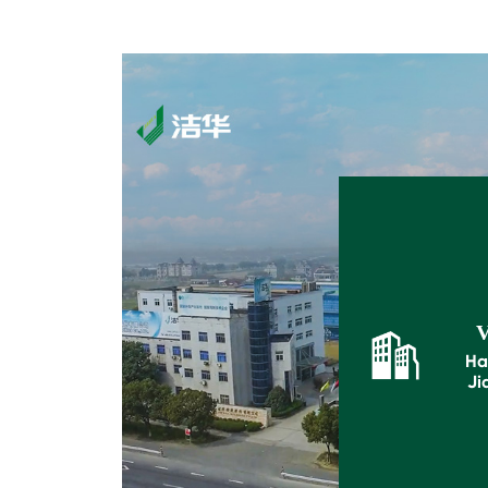

V
Ha
Ji