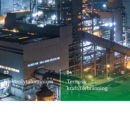
03
04
Elektrolytaluminium
Termisk
kraft/förbränning