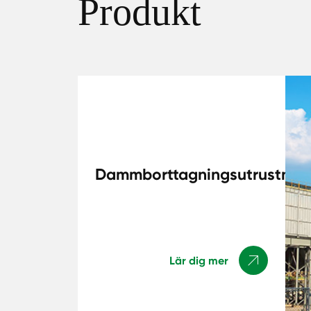
Produkt
Dammborttagningsutrustnin
Lär dig mer
