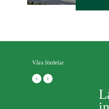
Våra fördelar
L
i