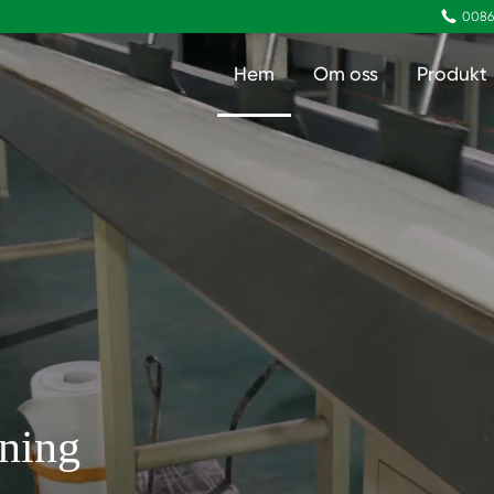

0086
Hem
Om oss
Produkt
sning