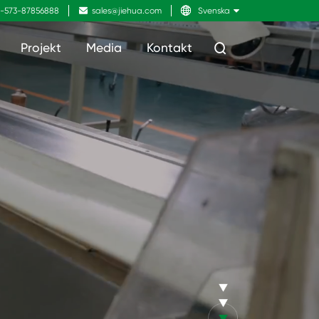
-573-87856888

sales@jiehua.com

Svenska
Projekt
Media
Kontakt
