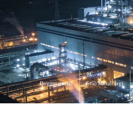
01
02
Byggmaterial
Stål/Metallurgi